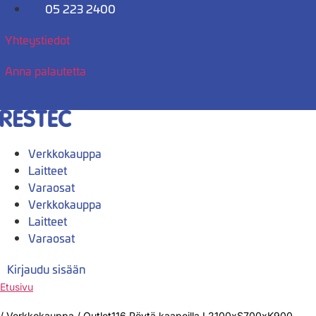
Mene
05 223 2400
sisältöön
Yhteystiedot
Anna palautetta
Verkkokauppa
Laitteet
Varaosat
Verkkokauppa
Laitteet
Varaosat
Kirjaudu sisään
Etusivu
/
Verkkokauppa
/
Outlet116 Pöytä kaapeilla L2100xS700xK900