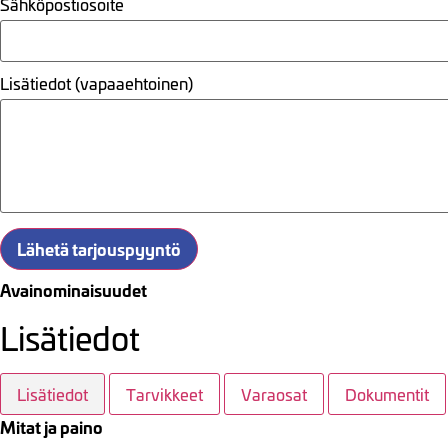
Sähköpostiosoite
Lisätiedot (vapaaehtoinen)
Lähetä tarjouspyyntö
Avainominaisuudet
Lisätiedot
Lisätiedot
Tarvikkeet
Varaosat
Dokumentit
Mitat ja paino