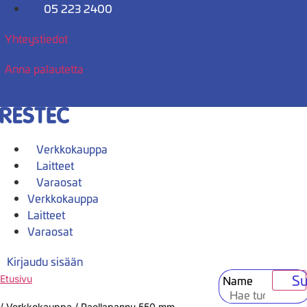
Mene
05 223 2400
sisältöön
Yhteystiedot
Anna palautetta
Verkkokauppa
Laitteet
Varaosat
Verkkokauppa
Laitteet
Varaosat
Kirjaudu sisään
Su
Name
Etusivu
/
Verkkokauppa
/
Paellapannu 550 mm