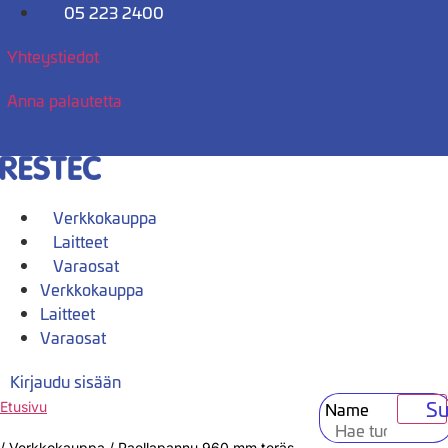
Mene
05 223 2400
sisältöön
Yhteystiedot
Anna palautetta
Verkkokauppa
Laitteet
Varaosat
Verkkokauppa
Laitteet
Varaosat
Kirjaudu sisään
Su
Name
Etusivu
/
Verkkokauppa
/
Paellapannu 960 mm teräs