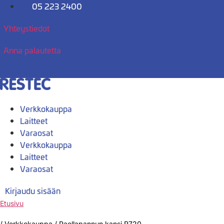
Mene
05 223 2400
sisältöön
Yhteystiedot
Anna palautetta
Verkkokauppa
Laitteet
Varaosat
Verkkokauppa
Laitteet
Varaosat
Kirjaudu sisään
Etusivu
/
Verkkokauppa
/
Paellapannun kansi R720