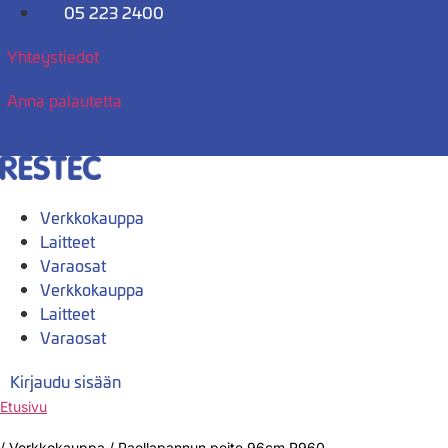
Mene
05 223 2400
sisältöön
Yhteystiedot
Anna palautetta
Verkkokauppa
Laitteet
Varaosat
Verkkokauppa
Laitteet
Varaosat
Kirjaudu sisään
Etusivu
/
Verkkokauppa
/
Paellapannun peite 96cm R960