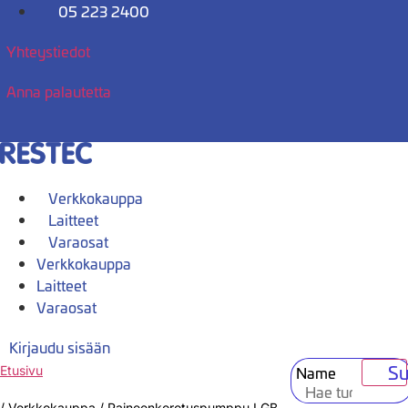
Mene
05 223 2400
sisältöön
Yhteystiedot
Anna palautetta
Verkkokauppa
Laitteet
Varaosat
Verkkokauppa
Laitteet
Varaosat
Kirjaudu sisään
Su
Name
Etusivu
/
Verkkokauppa
/
Paineenkorotuspumppu LGB