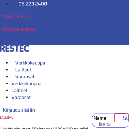
Mene
05 223 2400
sisältöön
Yhteystiedot
Anna palautetta
Verkkokauppa
Laitteet
Varaosat
Verkkokauppa
Laitteet
Varaosat
Kirjaudu sisään
Su
Name
Etusivu
/
Verkkokauppa
/
Paistopelti 600×400 alumiini