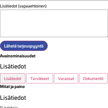
Lisätiedot (vapaaehtoinen)
Lähetä tarjouspyyntö
Avainominaisuudet
Lisätiedot
Lisätiedot
Tarvikkeet
Varaosat
Dokumentit
Mitat ja paino
Lisätiedot
Ei tuloksia.