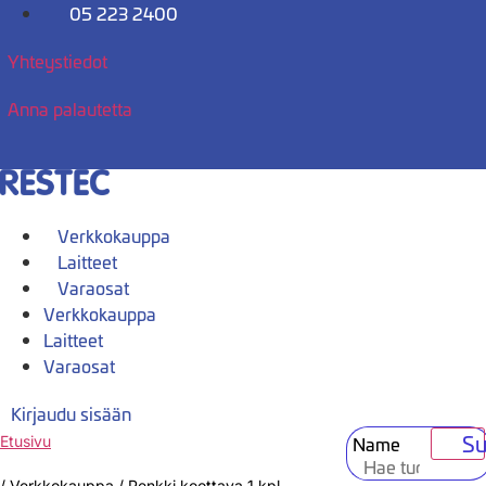
Mene
05 223 2400
sisältöön
Yhteystiedot
Anna palautetta
Verkkokauppa
Laitteet
Varaosat
Verkkokauppa
Laitteet
Varaosat
Kirjaudu sisään
Su
Name
Etusivu
/
Verkkokauppa
/
Penkki koottava 1 kpl