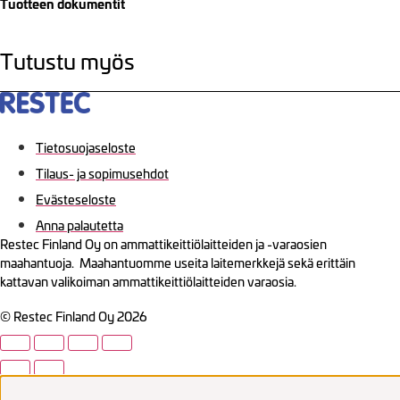
Tuotteen dokumentit
Tutustu myös
Tietosuojaseloste
Tilaus- ja sopimusehdot
Evästeseloste
Anna palautetta
Restec Finland Oy on ammattikeittiölaitteiden ja -varaosien
maahantuoja. Maahantuomme useita laitemerkkejä sekä erittäin
kattavan valikoiman ammattikeittiölaitteiden varaosia.
© Restec Finland Oy 2026