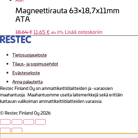
Magneettirauta 63×18,7x11mm
ATA
18,64
€
Alkuperäinen
11,65
€
Nykyinen
Lisää ostoskoriin
alv 0%
hinta
hinta
oli:
on:
18,64 €.
11,65 €.
Tietosuojaseloste
Tilaus- ja sopimusehdot
Evästeseloste
Anna palautetta
Restec Finland Oy on ammattikeittiölaitteiden ja -varaosien
maahantuoja. Maahantuomme useita laitemerkkejä sekä erittäin
kattavan valikoiman ammattikeittiölaitteiden varaosia.
© Restec Finland Oy 2026