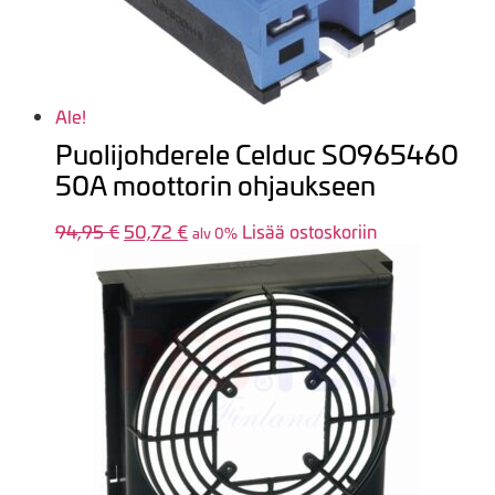
Ale!
Puolijohderele Celduc SO965460
50A moottorin ohjaukseen
94,95
€
Alkuperäinen
50,72
€
Nykyinen
Lisää ostoskoriin
alv 0%
hinta
hinta
oli:
on:
94,95 €.
50,72 €.