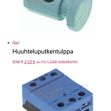
Ale!
Huuhteluputkentulppa
3,41
€
Alkuperäinen
2,13
€
Nykyinen
Lisää ostoskoriin
alv 0%
hinta
hinta
oli:
on:
3,41 €.
2,13 €.