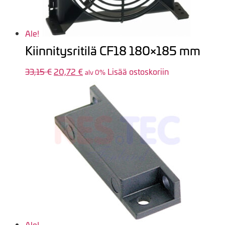
Ale!
Kiinnitysritilä CF18 180×185 mm
33,15
€
Alkuperäinen
20,72
€
Nykyinen
Lisää ostoskoriin
alv 0%
hinta
hinta
oli:
on:
33,15 €.
20,72 €.
Ale!