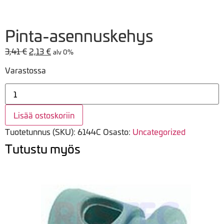
Pinta-asennuskehys
3,41
€
Alkuperäinen
2,13
€
Nykyinen
alv 0%
hinta
hinta
Varastossa
oli:
on:
3,41 €.
2,13 €.
Pinta-
asennuskehys
määrä
Lisää ostoskoriin
Tuotetunnus (SKU):
6144C
Osasto:
Uncategorized
Tutustu myös