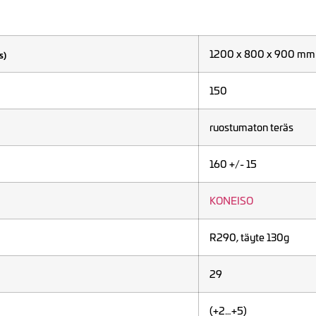
1200 x 800 x 900 mm
s)
150
ruostumaton teräs
160 +/- 15
KONEISO
R290, täyte 130g
29
(+2…+5)