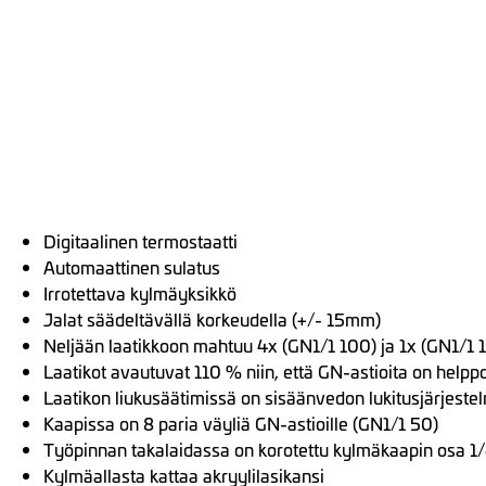
Digitaalinen termostaatti
Automaattinen sulatus
Irrotettava kylmäyksikkö
Jalat säädeltävällä korkeudella (+/- 15mm)
Neljään laatikkoon mahtuu 4x (GN1/1 100) ja 1x (GN1/1 
Laatikot avautuvat 110 % niin, että GN-astioita on helppo
Laatikon liukusäätimissä on sisäänvedon lukitusjärjestel
Kaapissa on 8 paria väyliä GN-astioille (GN1/1 50)
Työpinnan takalaidassa on korotettu kylmäkaapin osa 1
Kylmäallasta kattaa akryylilasikansi