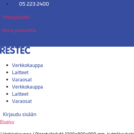
Mene
05 223 2400
sisältöön
Yhteystiedot
Anna palautetta
Verkkokauppa
Laitteet
Varaosat
Verkkokauppa
Laitteet
Varaosat
Kirjaudu sisään
Etusivu
/
Verkkokauppa
/
Pizzatyöpöytä 1200x800x900 mm, kylmäkaukalo, 