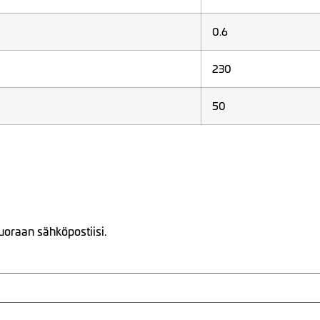
0.6
230
50
uoraan sähköpostiisi.