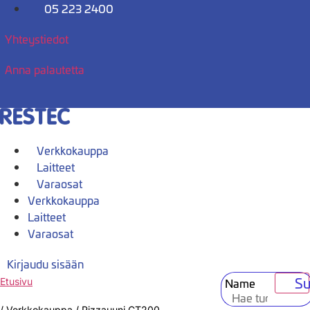
Mene
05 223 2400
sisältöön
Yhteystiedot
Anna palautetta
Verkkokauppa
Laitteet
Varaosat
Verkkokauppa
Laitteet
Varaosat
Kirjaudu sisään
Su
Name
Etusivu
/
Verkkokauppa
/
Pizzauuni CT200