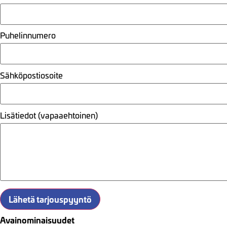
Puhelinnumero
Sähköpostiosoite
Lisätiedot (vapaaehtoinen)
Lähetä tarjouspyyntö
Avainominaisuudet