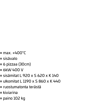
¤ max. +400°C
¤ sisävalo
¤ 6 pizzaa (30cm)
¤ 6kW 400 V
¤ sisämitat L 920 x S 620 x K 140
¤ ulkomitat L 1190 x S 860 x K 440
¤ ruostumatonta terästä
¤ kiviarina
¤ paino 102 kg