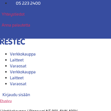
Mene
05 223 2400
sisältöön
Yhteystiedot
Anna palautetta
Verkkokauppa
Laitteet
Varaosat
Verkkokauppa
Laitteet
Varaosat
Kirjaudu sisään
Etusivu
/
Verkkokauppa
/
Pizzauuni NT 901, 6kW 400V