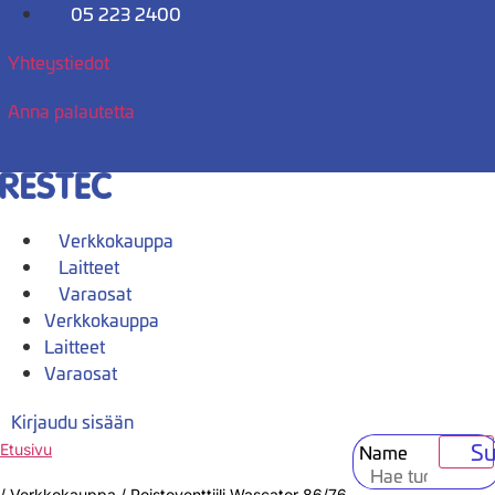
Mene
05 223 2400
sisältöön
Yhteystiedot
Anna palautetta
Verkkokauppa
Laitteet
Varaosat
Verkkokauppa
Laitteet
Varaosat
Kirjaudu sisään
Su
Name
Etusivu
/
Verkkokauppa
/
Poistoventtiili Wascator 86/76