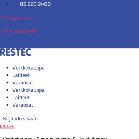
Mene
05 223 2400
sisältöön
Yhteystiedot
Anna palautetta
Verkkokauppa
Laitteet
Varaosat
Verkkokauppa
Laitteet
Varaosat
Kirjaudu sisään
Etusivu
/
Verkkokauppa
/
Pumpun imuletku FI- luukkukoneet