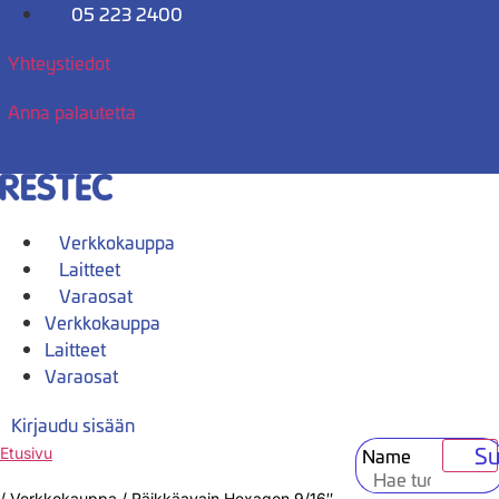
Mene
05 223 2400
sisältöön
Yhteystiedot
Anna palautetta
Verkkokauppa
Laitteet
Varaosat
Verkkokauppa
Laitteet
Varaosat
Kirjaudu sisään
Su
Name
Etusivu
/
Verkkokauppa
/
Räikkäavain Hexagon 9/16″