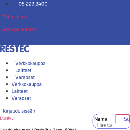
Mene
05 223 2400
sisältöön
Yhteystiedot
Anna palautetta
Verkkokauppa
Laitteet
Varaosat
Verkkokauppa
Laitteet
Varaosat
Kirjaudu sisään
Su
Name
Etusivu
/
Verkkokauppa
/
Rasialiitin 2nap. 50kpl