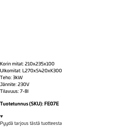
Korin mitat: 210x235x100
Ulkomitat: L270xS420xK300
Teho: 3kW
Jännite: 230V
Tilavuus: 7-8l
Tuotetunnus (SKU): FE07E
Pyydä tarjous tästä tuotteesta