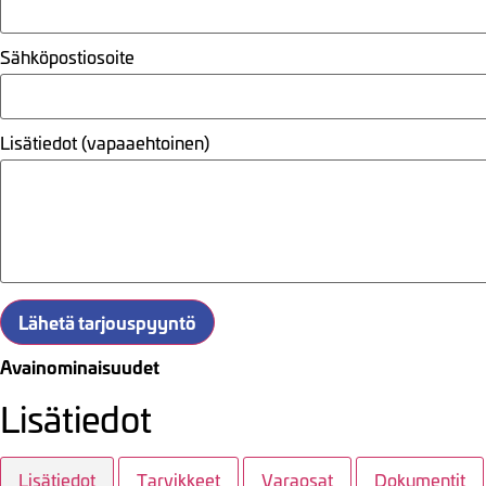
Sähköpostiosoite
Lisätiedot (vapaaehtoinen)
Lähetä tarjouspyyntö
Avainominaisuudet
Lisätiedot
Lisätiedot
Tarvikkeet
Varaosat
Dokumentit