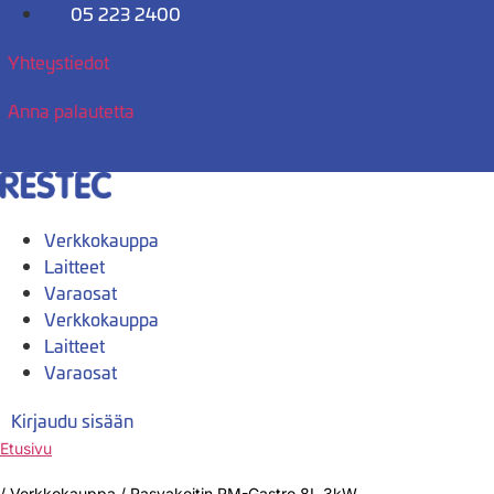
Mene
05 223 2400
sisältöön
Yhteystiedot
Anna palautetta
Verkkokauppa
Laitteet
Varaosat
Verkkokauppa
Laitteet
Varaosat
Kirjaudu sisään
Etusivu
/
Verkkokauppa
/
Rasvakeitin RM-Gastro 8L 3kW