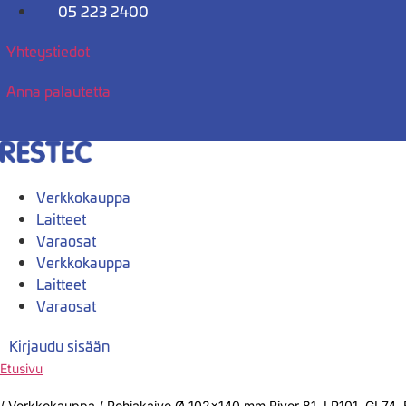
Mene
05 223 2400
sisältöön
Yhteystiedot
Anna palautetta
Verkkokauppa
Laitteet
Varaosat
Verkkokauppa
Laitteet
Varaosat
Kirjaudu sisään
Etusivu
/
Verkkokauppa
/
Pohjakaivo Ø 102×140 mm River 81, LP101, GL74,