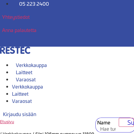
Mene
05 223 2400
sisältöön
Yhteystiedot
Anna palautetta
Verkkokauppa
Laitteet
Varaosat
Verkkokauppa
Laitteet
Varaosat
Kirjaudu sisään
Su
Name
Etusivu
/
Verkkokauppa
/
Siipi 106mm pumppuun 11809