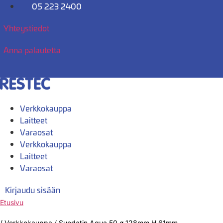
Mene
05 223 2400
sisältöön
Yhteystiedot
Anna palautetta
Verkkokauppa
Laitteet
Varaosat
Verkkokauppa
Laitteet
Varaosat
Kirjaudu sisään
Etusivu
/
Verkkokauppa
/
Suodatin Aqua 50 ø 128mm H 61mm