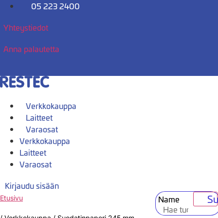
Mene
05 223 2400
sisältöön
Yhteystiedot
Anna palautetta
Verkkokauppa
Laitteet
Varaosat
Verkkokauppa
Laitteet
Varaosat
Kirjaudu sisään
Su
Name
Etusivu
/
Verkkokauppa
/
Suodatinpaperi 245 mm