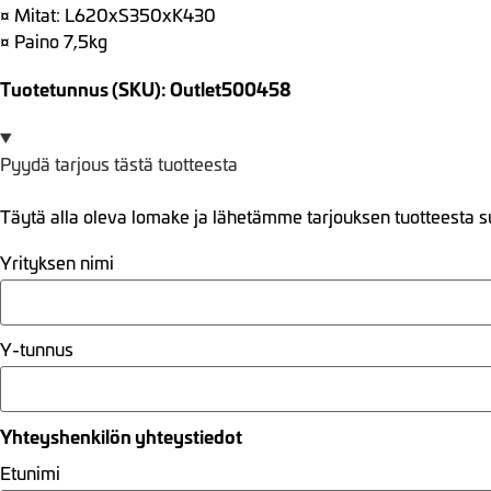
¤ Mitat: L620xS350xK430
¤ Paino 7,5kg
Tuotetunnus (SKU): Outlet500458
Pyydä tarjous tästä tuotteesta
Täytä alla oleva lomake ja lähetämme tarjouksen tuotteesta s
Yrityksen nimi
Y-tunnus
Yhteyshenkilön yhteystiedot
Etunimi