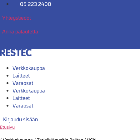
Mene
05 223 2400
sisältöön
Yhteystiedot
Anna palautetta
Verkkokauppa
Laitteet
Varaosat
Verkkokauppa
Laitteet
Varaosat
Kirjaudu sisään
Etusivu
/
Verkkokauppa
/
Tarjoilulämmitin Rolltop 1/1GN