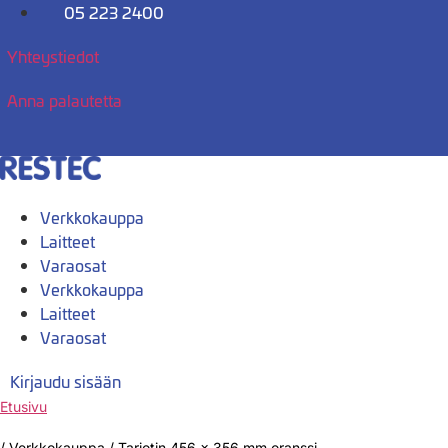
Mene
05 223 2400
sisältöön
Yhteystiedot
Anna palautetta
Verkkokauppa
Laitteet
Varaosat
Verkkokauppa
Laitteet
Varaosat
Kirjaudu sisään
Etusivu
/
Verkkokauppa
/
Tarjotin 456 x 356 mm oranssi