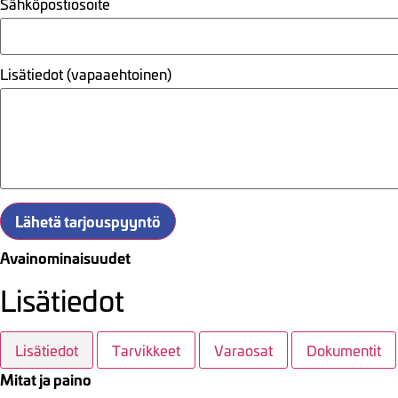
Sähköpostiosoite
Lisätiedot (vapaaehtoinen)
Lähetä tarjouspyyntö
Avainominaisuudet
Lisätiedot
Lisätiedot
Tarvikkeet
Varaosat
Dokumentit
Mitat ja paino