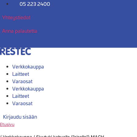
Mene
05 223 2400
sisältöön
Yhteystiedot
Anna palautetta
Verkkokauppa
Laitteet
Varaosat
Verkkokauppa
Laitteet
Varaosat
Kirjaudu sisään
Etusivu
/
Verkkokauppa
/
Sivutuki kahvalle (”aisalle”) MACH