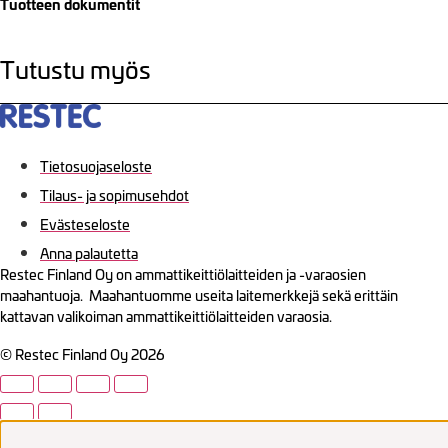
Tuotteen dokumentit
Tutustu myös
Tietosuojaseloste
Tilaus- ja sopimusehdot
Evästeseloste
Anna palautetta
Restec Finland Oy on ammattikeittiölaitteiden ja -varaosien
maahantuoja. Maahantuomme useita laitemerkkejä sekä erittäin
kattavan valikoiman ammattikeittiölaitteiden varaosia.
© Restec Finland Oy 2026