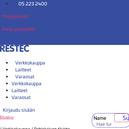
Mene
05 223 2400
sisältöön
Yhteystiedot
Anna palautetta
Verkkokauppa
Laitteet
Varaosat
Verkkokauppa
Laitteet
Varaosat
Kirjaudu sisään
Su
Name
Etusivu
/
Verkkokauppa
/
Pohjakaivon tiiviste