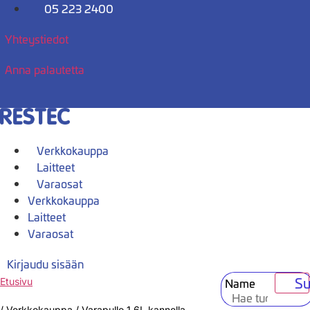
Mene
05 223 2400
sisältöön
Yhteystiedot
Anna palautetta
Verkkokauppa
Laitteet
Varaosat
Verkkokauppa
Laitteet
Varaosat
Kirjaudu sisään
Su
Name
Etusivu
/
Verkkokauppa
/
Varapullo 1,6L kannella