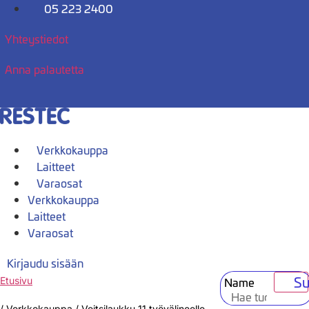
Mene
05 223 2400
sisältöön
Yhteystiedot
Anna palautetta
Verkkokauppa
Laitteet
Varaosat
Verkkokauppa
Laitteet
Varaosat
Kirjaudu sisään
Su
Name
Etusivu
/
Verkkokauppa
/
Veitsilaukku 11 työvälineelle