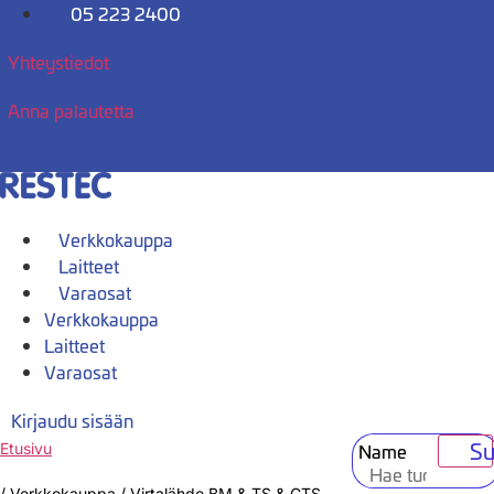
Mene
05 223 2400
sisältöön
Yhteystiedot
Anna palautetta
Verkkokauppa
Laitteet
Varaosat
Verkkokauppa
Laitteet
Varaosat
Kirjaudu sisään
Su
Name
Etusivu
/
Verkkokauppa
/
Virtalähde BM & TS & CTS