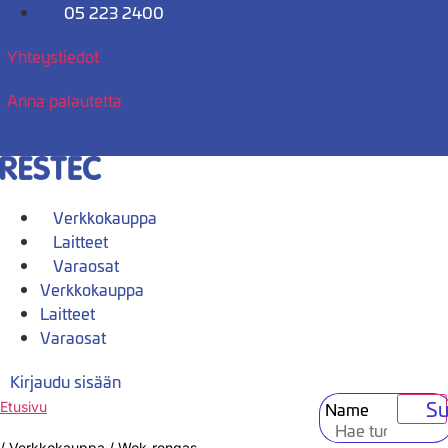
Mene
05 223 2400
sisältöön
Yhteystiedot
Anna palautetta
Verkkokauppa
Laitteet
Varaosat
Verkkokauppa
Laitteet
Varaosat
Kirjaudu sisään
Su
Name
Etusivu
/
Verkkokauppa
/
Wok-rengas