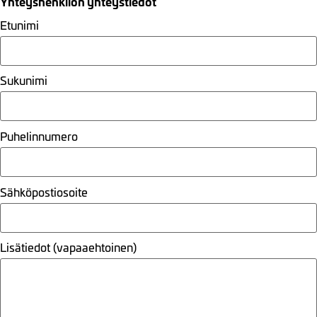
Yhteyshenkilön yhteystiedot
Etunimi
Sukunimi
Puhelinnumero
Sähköpostiosoite
Lisätiedot (vapaaehtoinen)