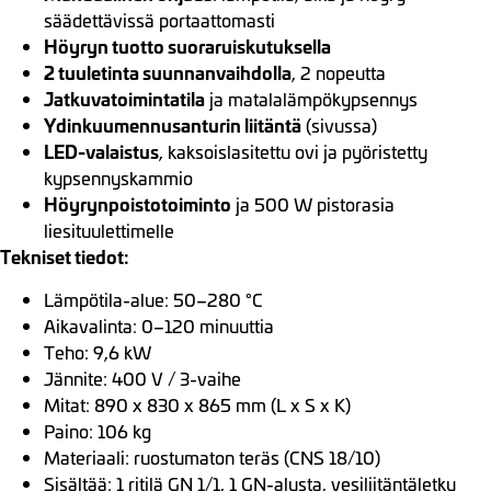
säädettävissä portaattomasti
Höyryn tuotto suoraruiskutuksella
2 tuuletinta suunnanvaihdolla
, 2 nopeutta
Jatkuvatoimintatila
ja matalalämpökypsennys
Ydinkuumennusanturin liitäntä
(sivussa)
LED-valaistus
, kaksoislasitettu ovi ja pyöristetty
kypsennyskammio
Höyrynpoistotoiminto
ja 500 W pistorasia
liesituulettimelle
Tekniset tiedot:
Lämpötila-alue: 50–280 °C
Aikavalinta: 0–120 minuuttia
Teho: 9,6 kW
Jännite: 400 V / 3-vaihe
Mitat: 890 x 830 x 865 mm (L x S x K)
Paino: 106 kg
Materiaali: ruostumaton teräs (CNS 18/10)
Sisältää: 1 ritilä GN 1/1, 1 GN-alusta, vesiliitäntäletku