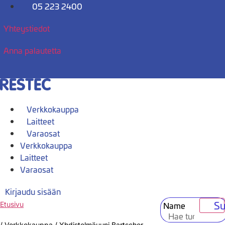
Mene
05 223 2400
sisältöön
Yhteystiedot
Anna palautetta
Verkkokauppa
Laitteet
Varaosat
Verkkokauppa
Laitteet
Varaosat
Kirjaudu sisään
Su
Name
Etusivu
/
Verkkokauppa
/
Yhdistelmäuuni Bartscher