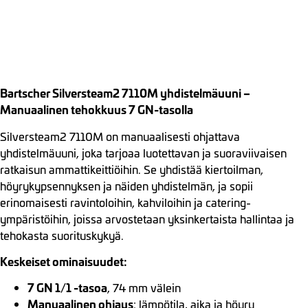
Bartscher Silversteam2 7110M yhdistelmäuuni –
Manuaalinen tehokkuus 7 GN-tasolla
Silversteam2 7110M on manuaalisesti ohjattava
yhdistelmäuuni, joka tarjoaa luotettavan ja suoraviivaisen
ratkaisun ammattikeittiöihin. Se yhdistää kiertoilman,
höyrykypsennyksen ja näiden yhdistelmän, ja sopii
erinomaisesti ravintoloihin, kahviloihin ja catering-
ympäristöihin, joissa arvostetaan yksinkertaista hallintaa ja
tehokasta suorituskykyä.
Keskeiset ominaisuudet:
7 GN 1/1 -tasoa
, 74 mm välein
Manuaalinen ohjaus
: lämpötila, aika ja höyry