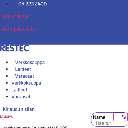
Mene
05 223 2400
sisältöön
Yhteystiedot
Anna palautetta
Verkkokauppa
Laitteet
Varaosat
Verkkokauppa
Laitteet
Varaosat
Kirjaudu sisään
Su
Name
Etusivu
/
Verkkokauppa
/
Yläletku MLP 60E