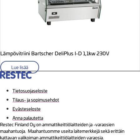
Lämpövitriini Bartscher DeliPlus I-D 1,1kw 230V
Lue lisää
Tietosuojaseloste
Tilaus- ja sopimusehdot
Evästeseloste
Anna palautetta
Restec Finland Oy on ammattikeittiölaitteiden ja -varaosien
maahantuoja. Maahantuomme useita laitemerkkejä sekä erittäin
kattavan valikoiman ammattikeittiölaitteiden varaosia.