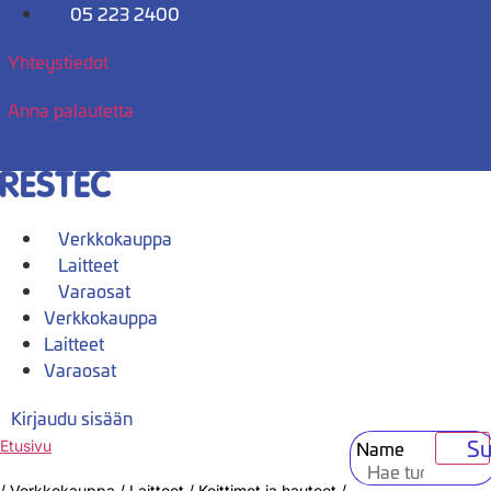
Mene
05 223 2400
sisältöön
Yhteystiedot
Anna palautetta
Verkkokauppa
Laitteet
Varaosat
Verkkokauppa
Laitteet
Varaosat
Kirjaudu sisään
Su
Name
Etusivu
/
Verkkokauppa
/
Laitteet
/
Keittimet ja hauteet
/