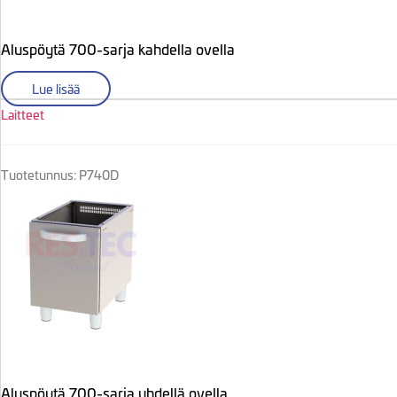
Aluspöytä 700-sarja kahdella ovella
Lue lisää
Laitteet
Tuotetunnus: P740D
Aluspöytä 700-sarja yhdellä ovella