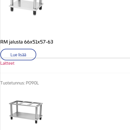
RM jalusta 66x51x57-63
Lue lisää
Laitteet
Tuotetunnus: PO90L