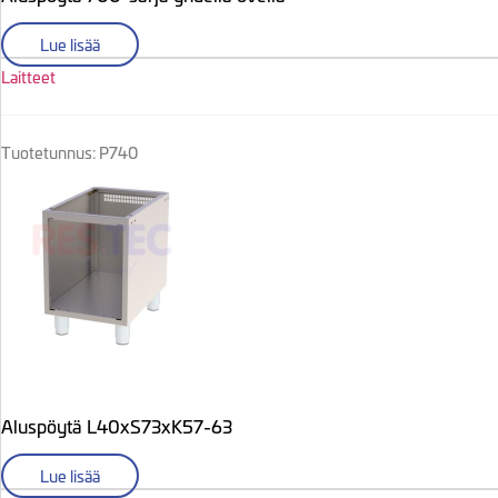
Lue lisää
Laitteet
Tuotetunnus: P740
Aluspöytä L40xS73xK57-63
Lue lisää