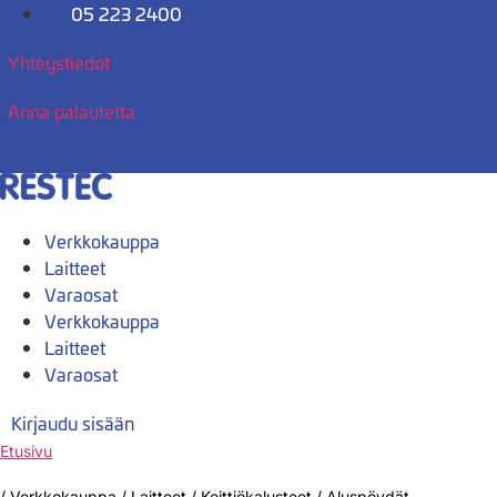
Mene
05 223 2400
sisältöön
Yhteystiedot
Anna palautetta
Verkkokauppa
Laitteet
Varaosat
Verkkokauppa
Laitteet
Varaosat
Kirjaudu sisään
Etusivu
/
Verkkokauppa
/
Laitteet
/
Keittiökalusteet
/
Aluspöydät