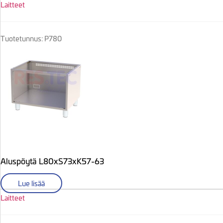
Laitteet
Tuotetunnus: P780
Aluspöytä L80xS73xK57-63
Lue lisää
Laitteet