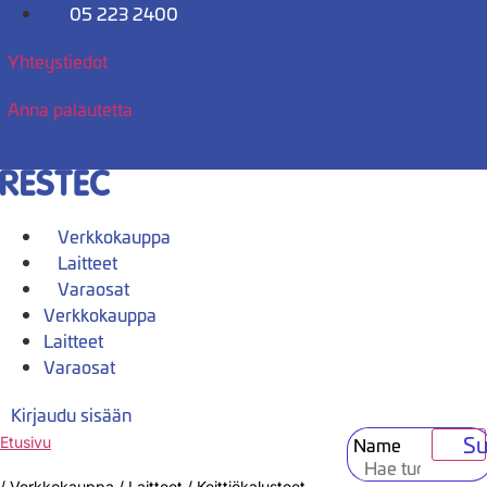
Mene
05 223 2400
sisältöön
Yhteystiedot
Anna palautetta
Verkkokauppa
Laitteet
Varaosat
Verkkokauppa
Laitteet
Varaosat
Kirjaudu sisään
Su
Name
Etusivu
/
Verkkokauppa
/
Laitteet
/
Keittiökalusteet