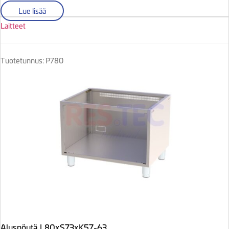
Lue lisää
Laitteet
Tuotetunnus: P780
Aluspöytä L80xS73xK57-63