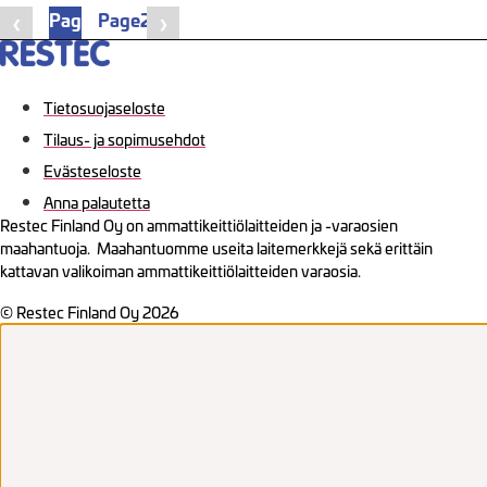
Page
1
Page
2
❮
❯
Tietosuojaseloste
Tilaus- ja sopimusehdot
Evästeseloste
Anna palautetta
Restec Finland Oy on ammattikeittiölaitteiden ja -varaosien
maahantuoja. Maahantuomme useita laitemerkkejä sekä erittäin
kattavan valikoiman ammattikeittiölaitteiden varaosia.
© Restec Finland Oy 2026