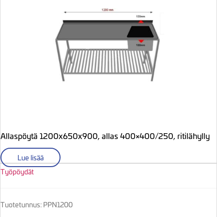
Allaspöytä 1200x650x900, allas 400×400/250, ritilähylly
Lue lisää
Työpöydät
Tuotetunnus: PPN1200