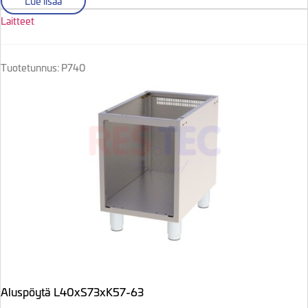
Lue lisää
Laitteet
Tuotetunnus: P740
Aluspöytä L40xS73xK57-63