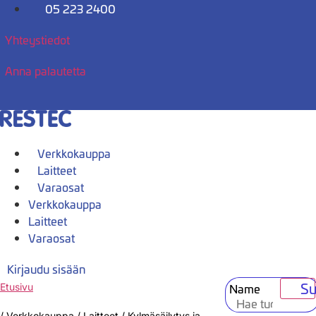
Mene
05 223 2400
sisältöön
Yhteystiedot
Anna palautetta
Verkkokauppa
Laitteet
Varaosat
Verkkokauppa
Laitteet
Varaosat
Kirjaudu sisään
Su
Name
Etusivu
/
Verkkokauppa
/
Laitteet
/
Kylmäsäilytys ja