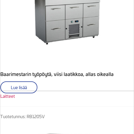
Baarimestarin työpöytä, viisi laatikkoa, allas oikealla
Lue lisää
Laitteet
Tuotetunnus: RB1205V