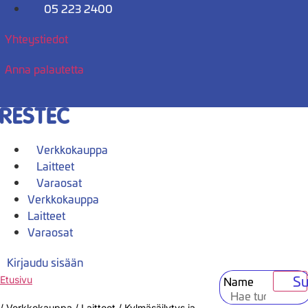
Mene
05 223 2400
sisältöön
Yhteystiedot
Anna palautetta
Verkkokauppa
Laitteet
Varaosat
Verkkokauppa
Laitteet
Varaosat
Kirjaudu sisään
Su
Name
Etusivu
/
Verkkokauppa
/
Laitteet
/
Kylmäsäilytys ja