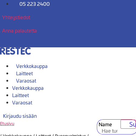
Mene
05 223 2400
sisältöön
Yhteystiedot
Anna palautetta
Verkkokauppa
Laitteet
Varaosat
Verkkokauppa
Laitteet
Varaosat
Kirjaudu sisään
Su
Name
Etusivu
/
Verkkokauppa
/
Laitteet
/
Ruoanvalmistus
/