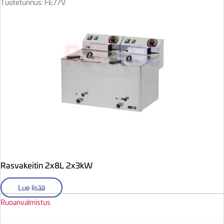
Tuotetunnus: FE77V
Rasvakeitin 2x8L 2x3kW
Lue lisää
Ruoanvalmistus