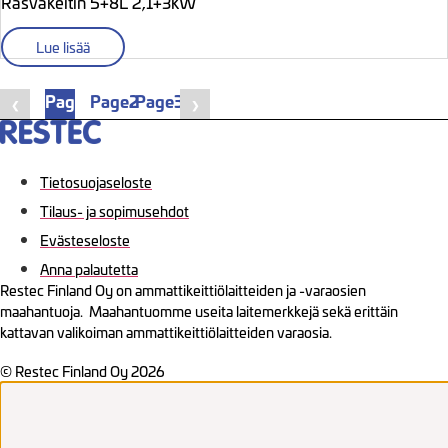
Rasvakeitin 5+8L 2,1+3kW
Lue lisää
Page
1
Page
2
Page
3
❮
❯
Tietosuojaseloste
Tilaus- ja sopimusehdot
Evästeseloste
Anna palautetta
Restec Finland Oy on ammattikeittiölaitteiden ja -varaosien
maahantuoja. Maahantuomme useita laitemerkkejä sekä erittäin
kattavan valikoiman ammattikeittiölaitteiden varaosia.
© Restec Finland Oy 2026