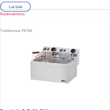
Lue lisää
Ruoanvalmistus
Tuotetunnus: FE74E