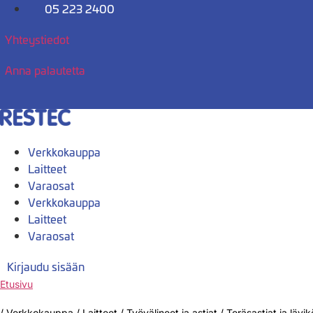
Mene
05 223 2400
sisältöön
Yhteystiedot
Anna palautetta
Verkkokauppa
Laitteet
Varaosat
Verkkokauppa
Laitteet
Varaosat
Kirjaudu sisään
Etusivu
/
Verkkokauppa
/
Laitteet
/
Työvälineet ja astiat
/
Teräsastiat ja lävik