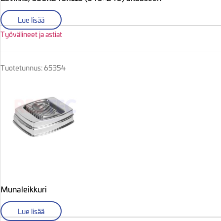
Lue lisää
Työvälineet ja astiat
Tuotetunnus: 65354
Munaleikkuri
Lue lisää