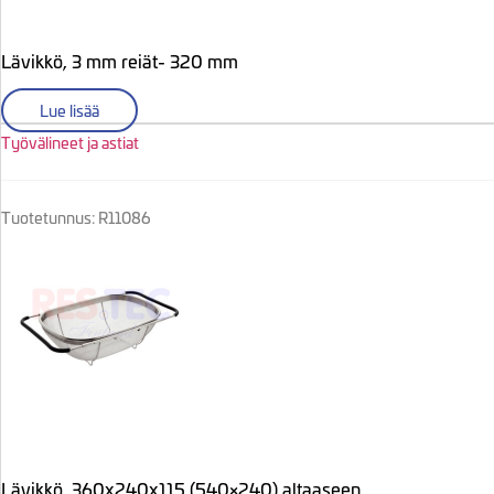
Lävikkö, 3 mm reiät- 320 mm
Lue lisää
Työvälineet ja astiat
Tuotetunnus: R11086
Lävikkö, 360x240x115 (540×240) altaaseen