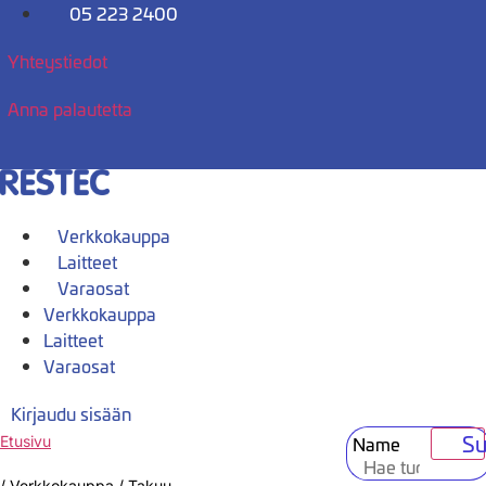
Mene
05 223 2400
sisältöön
Yhteystiedot
Anna palautetta
Verkkokauppa
Laitteet
Varaosat
Verkkokauppa
Laitteet
Varaosat
Kirjaudu sisään
Su
Name
Etusivu
/
Verkkokauppa
/
Takuu