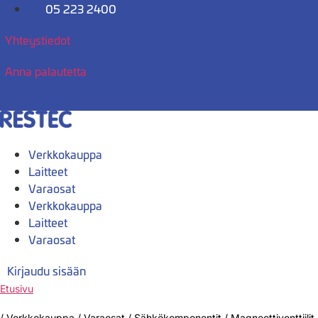
Mene
05 223 2400
sisältöön
Yhteystiedot
Anna palautetta
Verkkokauppa
Laitteet
Varaosat
Verkkokauppa
Laitteet
Varaosat
Kirjaudu sisään
Etusivu
/
Verkkokauppa
/
Varaosat
/
Sähkökomponentit
/
Magneettiventtiilit