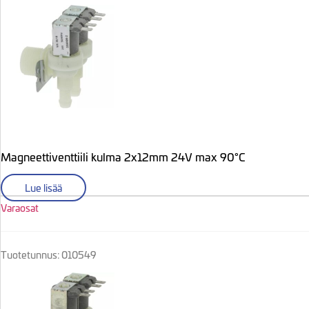
Magneettiventtiili kulma 2x12mm 24V max 90°C
Lue lisää
Varaosat
Tuotetunnus: 010549