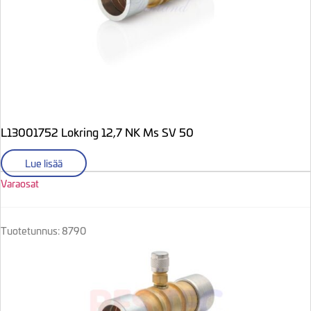
L13001752 Lokring 12,7 NK Ms SV 50
Lue lisää
Varaosat
Tuotetunnus: 8790