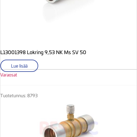
L13001398 Lokring 9,53 NK Ms SV 50
Lue lisää
Varaosat
Tuotetunnus: 8793