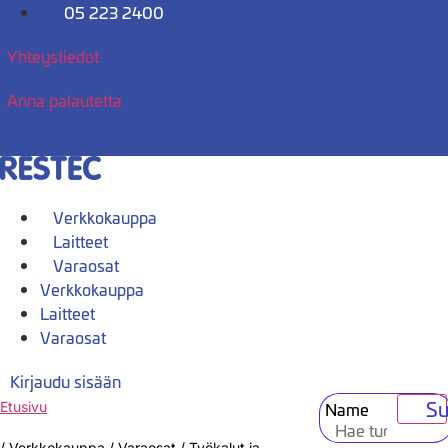
Mene
05 223 2400
sisältöön
Yhteystiedot
Anna palautetta
Verkkokauppa
Laitteet
Varaosat
Verkkokauppa
Laitteet
Varaosat
Kirjaudu sisään
Su
Name
Etusivu
/
Verkkokauppa
/
Varaosat
/
Työkalut ja