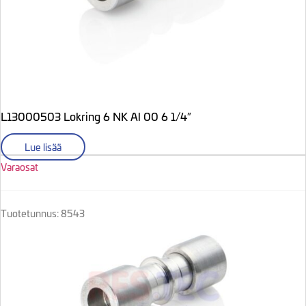
L13000503 Lokring 6 NK Al 00 6 1/4″
Lue lisää
Varaosat
Tuotetunnus: 8543