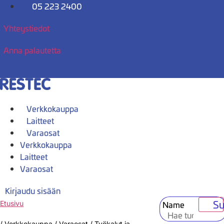
Mene
05 223 2400
sisältöön
Yhteystiedot
Anna palautetta
Verkkokauppa
Laitteet
Varaosat
Verkkokauppa
Laitteet
Varaosat
Kirjaudu sisään
Su
Name
Etusivu
/
Verkkokauppa
/
Varaosat
/
Työkalut ja