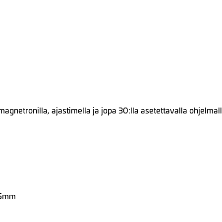
netronilla, ajastimella ja jopa 30:lla asetettavalla ohjelmalla
75mm