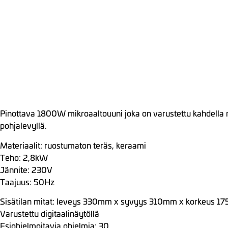
Pinottava 1800W mikroaaltouuni joka on varustettu kahdella mag
pohjalevyllä.
Materiaalit: ruostumaton teräs, keraami
Teho: 2,8kW
Jännite: 230V
Taajuus: 50Hz
Sisätilan mitat: leveys 330mm x syvyys 310mm x korkeus 1
Varustettu digitaalinäytöllä
Esiohjelmoitavia ohjelmia: 30