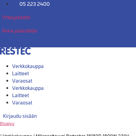
Mene
05 223 2400
sisältöön
Yhteystiedot
Anna palautetta
Verkkokauppa
Laitteet
Varaosat
Verkkokauppa
Laitteet
Varaosat
Kirjaudu sisään
Etusivu
/
Verkkokauppa
/
Mikroaaltouuni Bartscher 18180D 1800W 230V