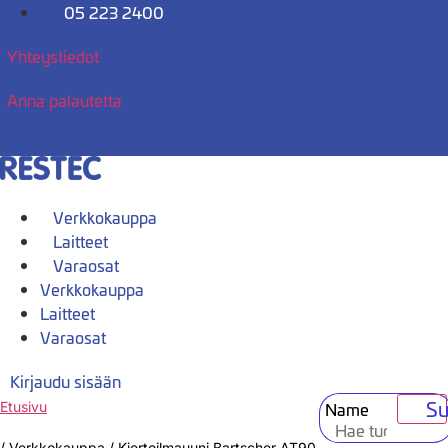
Mene
05 223 2400
sisältöön
Yhteystiedot
Anna palautetta
Verkkokauppa
Laitteet
Varaosat
Verkkokauppa
Laitteet
Varaosat
Kirjaudu sisään
Su
Name
Etusivu
/
Verkkokauppa
/
Kiertoilmauuni Bartscher AT90