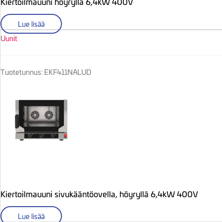
Kiertoilmauuni höyryllä 6,4kW 400V
Lue lisää
Uunit
Tuotetunnus: EKF411NALUD
Kiertoilmauuni sivukääntöovella, höyryllä 6,4kW 400V
Lue lisää