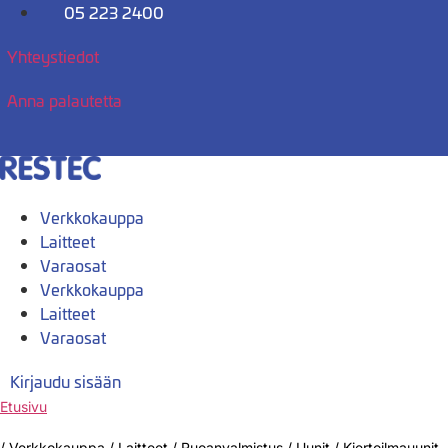
Mene
05 223 2400
sisältöön
Yhteystiedot
Anna palautetta
Verkkokauppa
Laitteet
Varaosat
Verkkokauppa
Laitteet
Varaosat
Kirjaudu sisään
Etusivu
/
Verkkokauppa
/
Laitteet
/
Ruoanvalmistus
/
Uunit
/
Kiertoilmauunit