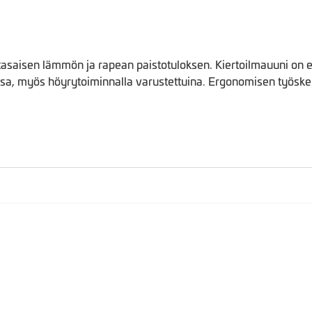
tasaisen lämmön ja rapean paistotuloksen. Kiertoilmauuni on er
a, myös höyrytoiminnalla varustettuina. Ergonomisen työskent