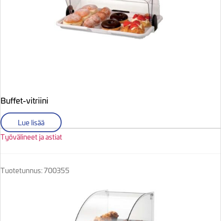
Buffet-vitriini
Lue lisää
Työvälineet ja astiat
Tuotetunnus: 700355