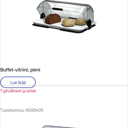
Buffet-vitriini, pieni
Lue lisää
Työvälineet ja astiat
Tuotetunnus: A500405