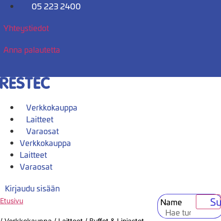
Mene
05 223 2400
sisältöön
Yhteystiedot
Anna palautetta
Verkkokauppa
Laitteet
Varaosat
Verkkokauppa
Laitteet
Varaosat
Kirjaudu sisään
Su
Name
Etusivu
/
Verkkokauppa
/
Laitteet
/
Buffet & Linjastot