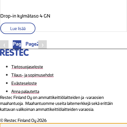
Drop-in kylmätaso 4 GN
Lue lisää
Page
1
Page
2
❮
❯
Tietosuojaseloste
Tilaus- ja sopimusehdot
Evästeseloste
Anna palautetta
Restec Finland Oy on ammattikeittiölaitteiden ja -varaosien
maahantuoja. Maahantuomme useita laitemerkkejä sekä erittäin
kattavan valikoiman ammattikeittiölaitteiden varaosia.
© Restec Finland Oy 2026