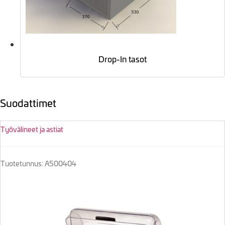
Drop-In tasot
Suodattimet
Työvälineet ja astiat
Tuotetunnus: A500404