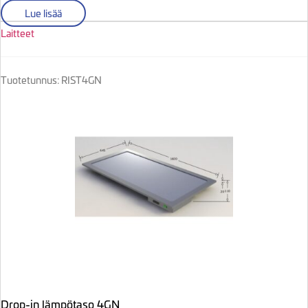
Lue lisää
Laitteet
Tuotetunnus: RIST4GN
Drop-in lämpötaso 4GN