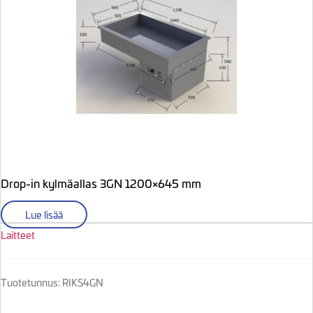
Drop-in kylmäallas 3GN 1200×645 mm
Lue lisää
Laitteet
Tuotetunnus: RIKS4GN