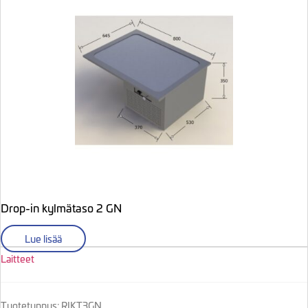
Drop-in kylmätaso 2 GN
Lue lisää
Laitteet
Tuotetunnus: RIKT3GN