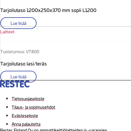
Tarjoilutaso 1200x250x370 mm sopii L1200
Lue lisää
Laitteet
Tuotetunnus: VT800
Tarjoilutaso lasi/teräs
Lue lisää
Tietosuojaseloste
Tilaus- ja sopimusehdot
Evästeseloste
Anna palautetta
Restec Finland Oy on ammattikeittiölaitteiden ja -varaosien