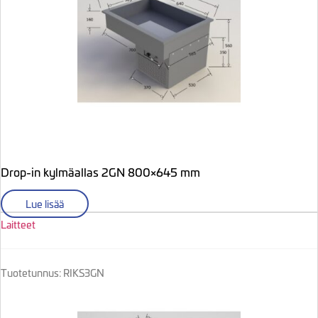
Drop-in kylmäallas 2GN 800×645 mm
Lue lisää
Laitteet
Tuotetunnus: RIKS3GN