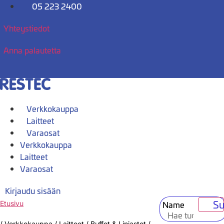
Mene
05 223 2400
sisältöön
Yhteystiedot
Anna palautetta
Verkkokauppa
Laitteet
Varaosat
Verkkokauppa
Laitteet
Varaosat
Kirjaudu sisään
Su
Name
Etusivu
/
Verkkokauppa
/
Laitteet
/
Buffet & Linjastot
/