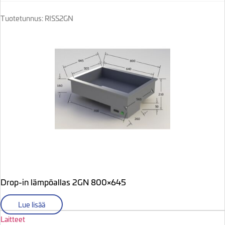
Tuotetunnus: RISS2GN
Drop-in lämpöallas 2GN 800×645
Lue lisää
Laitteet