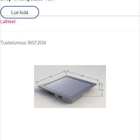
Lue lisää
Laitteet
Tuotetunnus: RIST2GN