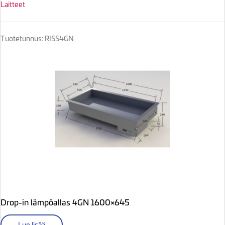
Laitteet
Tuotetunnus: RISS4GN
Drop-in lämpöallas 4GN 1600×645
Lue lisää