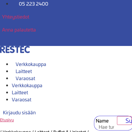
Mene
05 223 2400
sisältöön
Yhteystiedot
Anna palautetta
Verkkokauppa
Laitteet
Varaosat
Verkkokauppa
Laitteet
Varaosat
Kirjaudu sisään
Su
Name
Etusivu
/
Verkkokauppa
/
Laitteet
/
Buffet & Linjastot
/