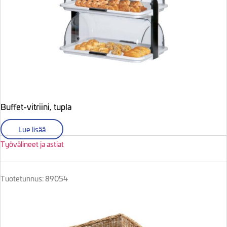
Buffet-vitriini, tupla
Lue lisää
Työvälineet ja astiat
Tuotetunnus: 89054