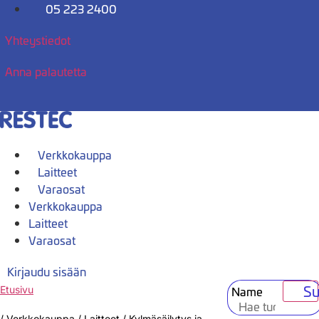
Mene
05 223 2400
sisältöön
Yhteystiedot
Anna palautetta
Verkkokauppa
Laitteet
Varaosat
Verkkokauppa
Laitteet
Varaosat
Kirjaudu sisään
Su
Name
Etusivu
/
Verkkokauppa
/
Laitteet
/
Kylmäsäilytys ja