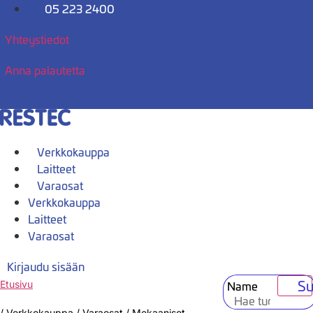
Mene
05 223 2400
sisältöön
Yhteystiedot
Anna palautetta
Verkkokauppa
Laitteet
Varaosat
Verkkokauppa
Laitteet
Varaosat
Kirjaudu sisään
Su
Name
Etusivu
/
Verkkokauppa
/
Varaosat
/
Mekaaniset