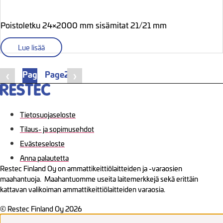
Poistoletku 24×2000 mm sisämitat 21/21 mm
Lue lisää
Page
1
Page
2
❮
❯
Tietosuojaseloste
Tilaus- ja sopimusehdot
Evästeseloste
Anna palautetta
Restec Finland Oy on ammattikeittiölaitteiden ja -varaosien
maahantuoja. Maahantuomme useita laitemerkkejä sekä erittäin
kattavan valikoiman ammattikeittiölaitteiden varaosia.
© Restec Finland Oy 2026