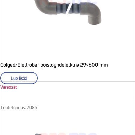
Colged/Elettrobar poistoyhdeletku ø 29×600 mm
Lue lisää
Varaosat
Tuotetunnus: 7085